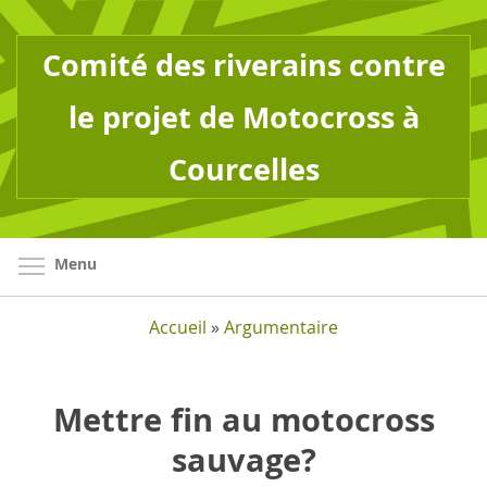
Aller
au
Comité des riverains contre
contenu
principal
le projet de Motocross à
Courcelles
Basculer la visibilité du menu
Menu
Accueil
»
Argumentaire
Mettre fin au motocross
sauvage?