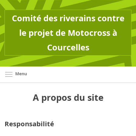
Aller
au
Comité des riverains contre
contenu
principal
le projet de Motocross à
Courcelles
Basculer la visibilité du menu
Menu
A propos du site
Responsabilité