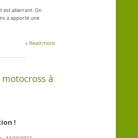
et est aberrant. On
ins a apporté une
Read more
about
Joyeux
anniversaire?
e motocross à
ion !