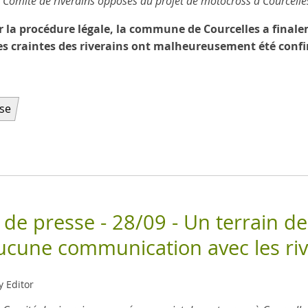
omité de riverains opposés au projet de motocross à Courcelle
r la procédure légale, la commune de Courcelles a finalem
ires craintes des riverains ont malheureusement été conf
se
e presse - 28/09 - Un terrain d
ucune communication avec les riv
y Editor