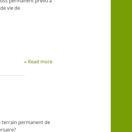
cross permanent prévu à
 de vie de
Read more
about
Le
projet
est
mis
à
l'arrêt
e terrain permanent de
rsaire?