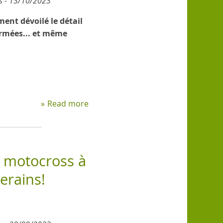
s - 13/10/2023
ent dévoilé le détail
irmées... et même
Read more
about
Communiqué
de
presse
-
e motocross à
13/10
erains!
-
Un
terrain
de